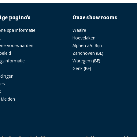
ge pagina’s
Onze showrooms
ne spa informatie
Waalre
t
Hoevelaken
ene voorwaarden
Alphen a/d Rijn
beleid
Zandhoven (BE)
ngsinformatie
Waregem (BE)
s
Genk (BE)
idingen
res
k
g Melden