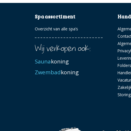
Spa assortiment
Handi
Overzicht van alle spa’s
Algeme
Contac
Algem
Privacy
Leveri
Sauna
koning
Folder
Zwembad
koning
Handle
Vacatu
Zakelij
Storin