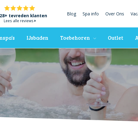
Blog
Spa info
Over Ons
Vac
28+ tevreden klanten
Lees alle reviews
spa’s
IJsbaden
Toebehoren
Outlet
A