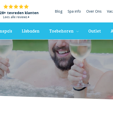
Blog
Spa info
Over Ons
Vac
28+ tevreden klanten
Lees alle reviews
spa’s
IJsbaden
Toebehoren
Outlet
A