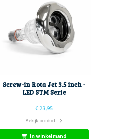
Screw-in Rota Jet 3.5 inch -
LED STM Serie
€
23,95
Bekijk product
In winkelmand