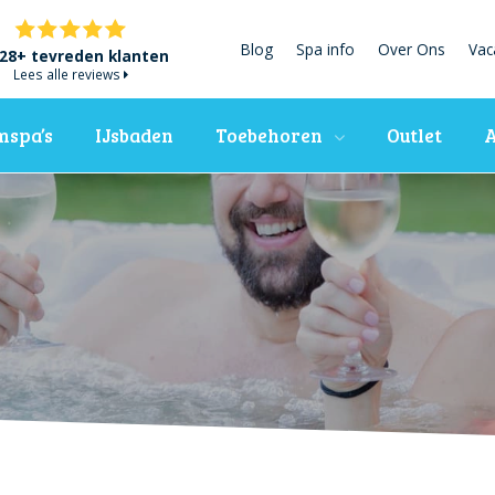
Blog
Spa info
Over Ons
Vac
28+ tevreden klanten
Lees alle reviews
spa’s
IJsbaden
Toebehoren
Outlet
A