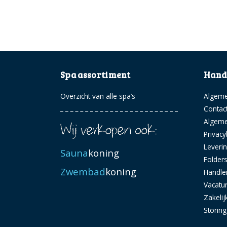
Spa assortiment
Handi
Overzicht van alle spa’s
Algeme
Contac
Algem
Privacy
Leveri
Sauna
koning
Folder
Zwembad
koning
Handle
Vacatu
Zakelij
Storin