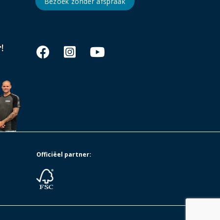
Bezoek zonder afspraak
Officiëel partner: