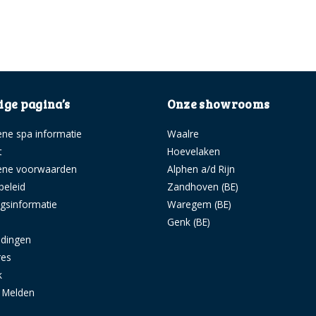
ge pagina’s
Onze showrooms
ne spa informatie
Waalre
t
Hoevelaken
ene voorwaarden
Alphen a/d Rijn
beleid
Zandhoven (BE)
ngsinformatie
Waregem (BE)
s
Genk (BE)
idingen
res
k
g Melden