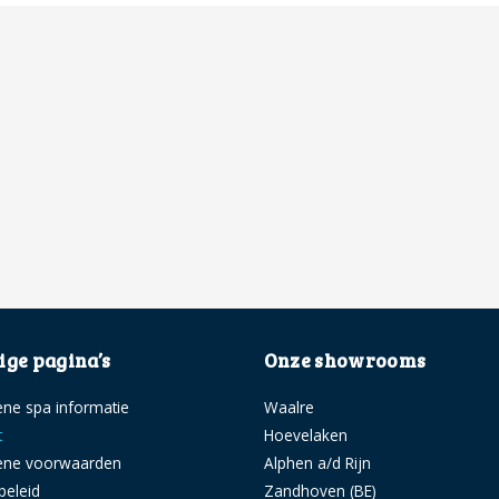
ge pagina’s
Onze showrooms
ne spa informatie
Waalre
t
Hoevelaken
ene voorwaarden
Alphen a/d Rijn
beleid
Zandhoven (BE)