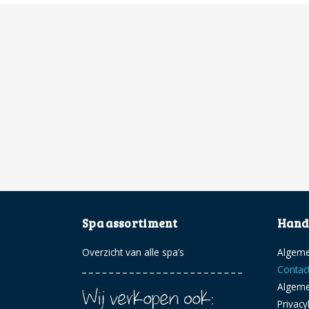
Spa assortiment
Handi
Overzicht van alle spa’s
Algeme
Contac
Algem
Privacy