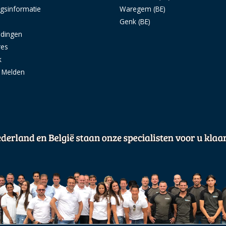
ngsinformatie
Waregem (BE)
s
Genk (BE)
idingen
res
k
g Melden