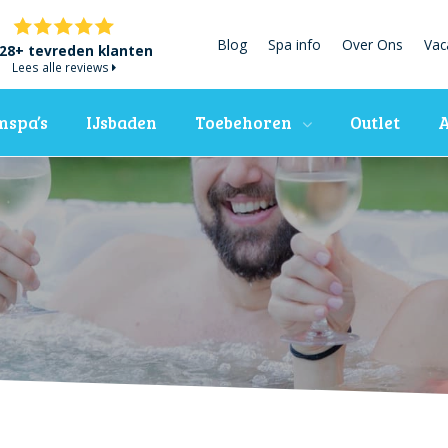
Blog
Spa info
Over Ons
Vac
28+ tevreden klanten
Lees alle reviews
spa’s
IJsbaden
Toebehoren
Outlet
A