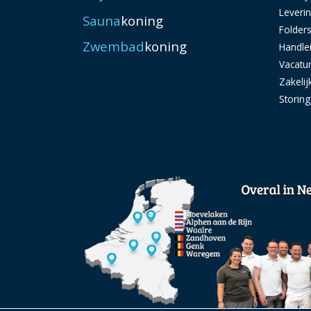
Leveri
Sauna
koning
Folder
Zwembad
koning
Handle
Vacatu
Zakelij
Storin