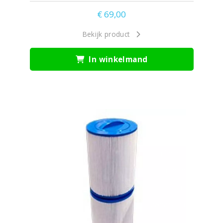
€
69,00
Bekijk product
In winkelmand
filter
filterbak
filterhouder
filtermand
filters
zwemspa filter