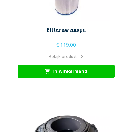
Filter zwemspa
€
119,00
Bekijk product
In winkelmand
filterbak
filterhouder
filtermand