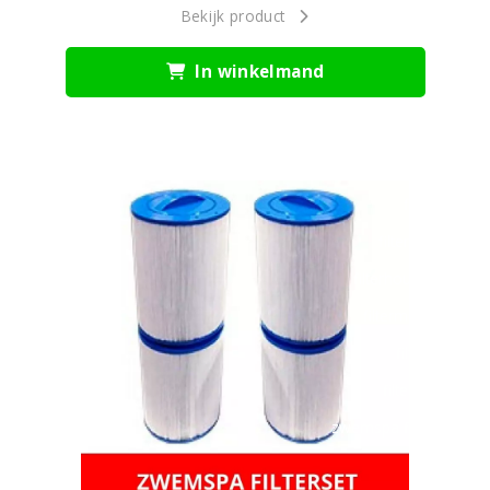
Bekijk product
In winkelmand
filter
filterbak
filterhouder
filtermand
filters
filterset
zwemspa filter