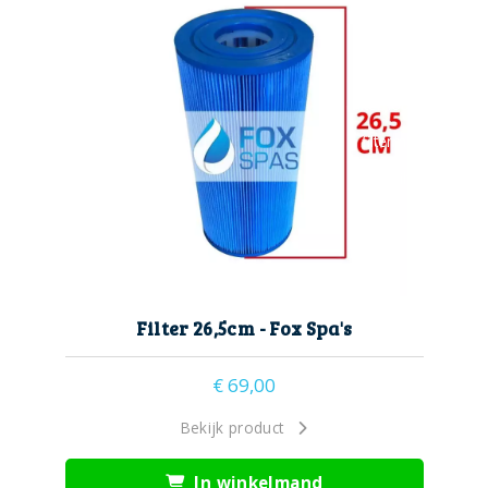
filter 26cm
filterbak
filterhouder
filtermand
filters
Filter 26,5cm - Fox Spa's
€
69,00
Bekijk product
In winkelmand