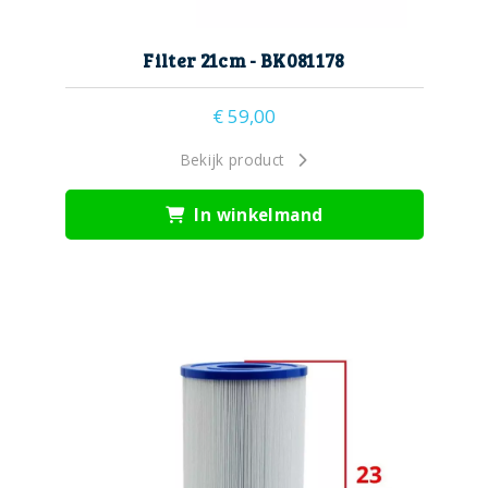
Filter 21cm - BK081178
€
59,00
Bekijk product
In winkelmand
23cm
filter
filters