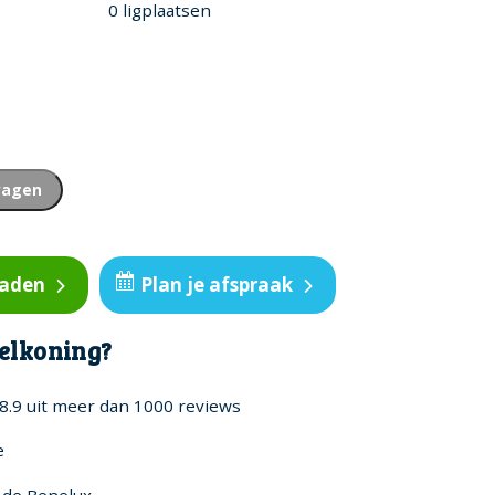
0 ligplaatsen
wagen
oaden
Plan je afspraak
elkoning?
8.9 uit meer dan 1000 reviews
e
n de Benelux