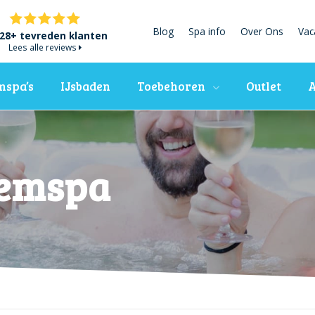
Blog
Spa info
Over Ons
Vac
28+ tevreden klanten
Lees alle reviews
spa’s
IJsbaden
Toebehoren
Outlet
A
wemspa