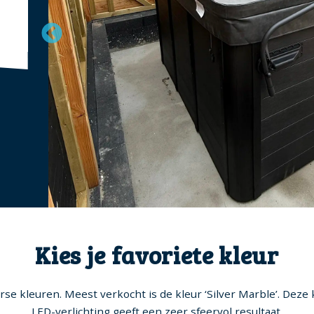
Kies je favoriete kleur
erse kleuren. Meest verkocht is de kleur ‘Silver Marble’. Deze 
LED-verlichting geeft een zeer sfeervol resultaat.