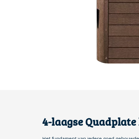
4-laagse Quadplate
Het fundament van iedere goed gebouwde s