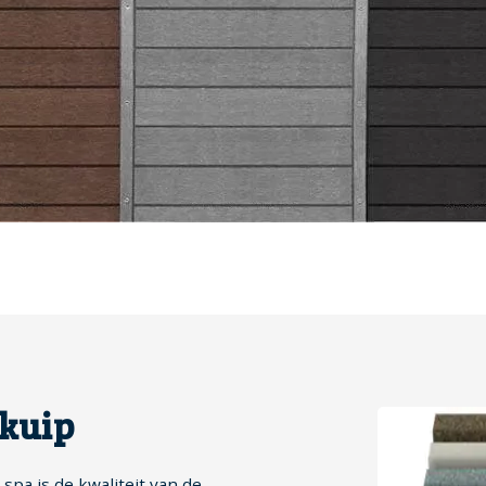
 kuip
pa is de kwaliteit van de