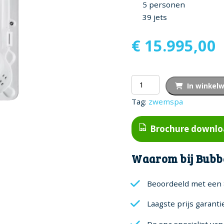
5 personen
39 jets
€
15.995,00
Adelaide
In winkel
Zwemspa
Tag:
zwemspa
aantal
Brochure downl
Waarom bij Bubb
Beoordeeld met een 
Laagste prijs garanti
De spa specialist va