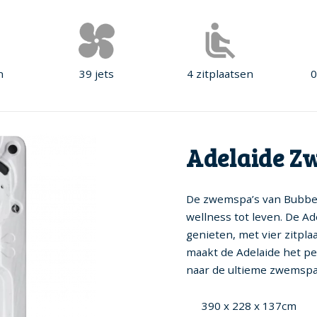
n
39 jets
4 zitplaatsen
0
Adelaide Z
De zwemspa’s van Bubbel
wellness tot leven. De Ad
genieten, met vier zitpl
maakt de Adelaide het pe
naar de ultieme zwemspa
390 x 228 x 137cm