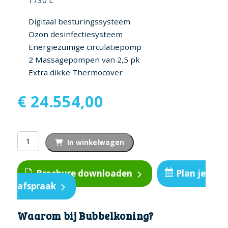
Digitaal besturingssysteem
Ozon desinfectiesysteem
Energiezuinige circulatiepomp
2 Massagepompen van 2,5 pk
Extra dikke Thermocover
€
24.554,00
Bullfrog
In winkelwagen
Spa
A8L
Brochure downloaden
Plan je
Luxury
afspraak
aantal
Waarom bij Bubbelkoning?