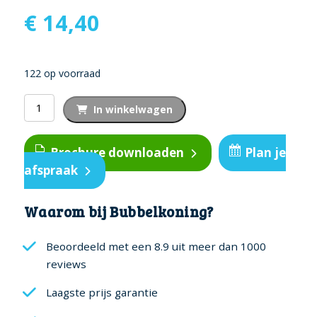
€
14,40
122 op voorraad
EASYWATER
In winkelwagen
SPA
FRAGRANCE
Brochure downloaden
Plan je
-
afspraak
LAVENDER
250ML
aantal
Waarom bij Bubbelkoning?
Beoordeeld met een 8.9 uit meer dan 1000
reviews
Laagste prijs garantie