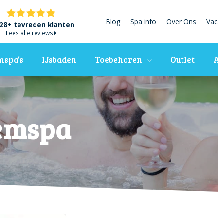
Blog
Spa info
Over Ons
Vac
28+ tevreden klanten
Lees alle reviews
spa’s
IJsbaden
Toebehoren
Outlet
A
wemspa