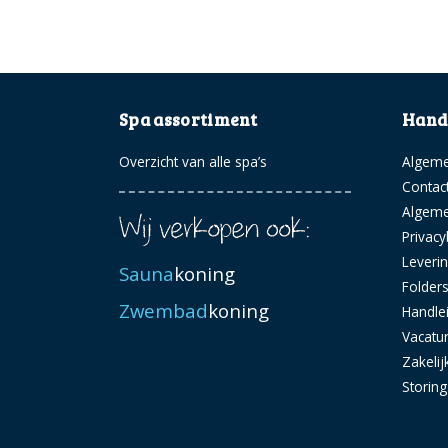
Spa assortiment
Handi
Overzicht van alle spa’s
Algeme
Contac
Algem
Privacy
Leveri
Sauna
koning
Folder
Zwembad
koning
Handle
Vacatu
Zakelij
Storin