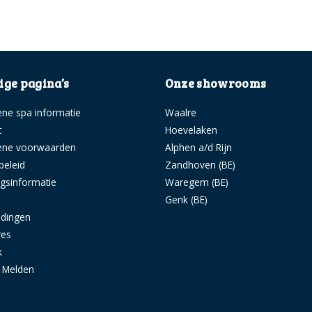
ge pagina’s
Onze showrooms
ne spa informatie
Waalre
t
Hoevelaken
ene voorwaarden
Alphen a/d Rijn
beleid
Zandhoven (BE)
ngsinformatie
Waregem (BE)
s
Genk (BE)
idingen
res
k
g Melden