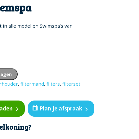
zwemspa
t in alle modellen Swimspa’s van
wagen
erhouder
,
filtermand
,
filters
,
filterset
,
oaden
Plan je afspraak
elkoning?