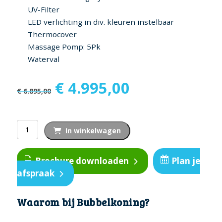
UV-Filter
LED verlichting in div. kleuren instelbaar
Thermocover
Massage Pomp: 5Pk
Waterval
Oorspronkelijke
Huidige
€
4.995,00
€
6.895,00
prijs
prijs
was:
is:
€ 6.895,00.
€ 4.995,00.
Plug
In winkelwagen
and
play
Brochure downloaden
Plan je
spa
afspraak
Hugo
aantal
Waarom bij Bubbelkoning?