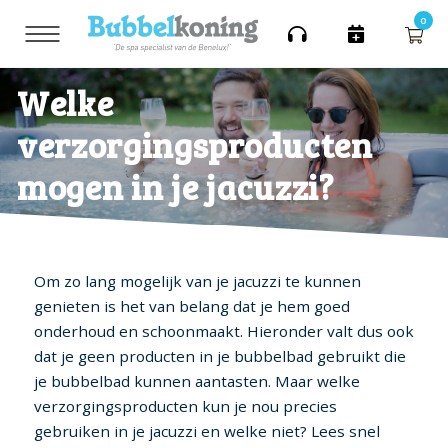
0
Welke
Toebehoren
Hoofdmenu
Hoofdmenu
Hoofdmenu
Jacuzzi’s
Jacuzzi’s
verzorgingsproducten
Jacuzzi’s
Merken
Aantal personen
Toebehoren
Ik ben op zoek naar
Showrooms
mogen in je jacuzzi?
Merken
Bekijk alles
Waalre
Overzicht van alle
1 tot 3 persoons spa’s
Accessoires
We hebben diverse
spa's
spabaden in ons
Bekijk alle soorten spa’s
Aantal personen
Ik ben op zoek naar
Hoevelaken
assortiment
Afdekcovers
Om zo lang mogelijk van je jacuzzi te kunnen
Bubbelkoning spa’s
4 tot 5 persoons spa’s
Alphen a/d Rijn
genieten is het van belang dat je hem goed
Scherp geprijsd en de
De meest verkochte
onderhoud en schoonmaakt. Hieronder valt dus ook
Aromatherapie
volledige ervaring
spabaden
dat je geen producten in je bubbelbad gebruikt die
Zandhoven (BE)
je bubbelbad kunnen aantasten. Maar welke
Venice Spaline spa's
6 tot 8 persoons spa’s
Filters
Modellen met een hele fijne
verzorgingsproducten kun je nou precies
Waregem (BE)
Wij hebben diverse grote
indeling
modellen spabaden
gebruiken in je jacuzzi en welke niet? Lees snel