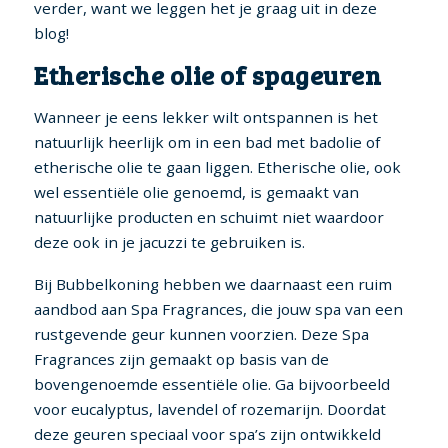
verder, want we leggen het je graag uit in deze
Genk (BE)
Hoofdkussens
Fox spa’s
Bekijk alle spa's
blog!
Een absolute hoogtepunt in
Zoek spa's op aantal
luxe
personen
Etherische olie of spageuren
Water Onderhoud
Bullfrog spa’s
Wanneer je eens lekker wilt ontspannen is het
Meer wellness, minder
natuurlijk heerlijk om in een bad met badolie of
Jets & Jetpak ™
energie
etherische olie te gaan liggen. Etherische olie, ook
Legend Spa’s
wel essentiële olie genoemd, is gemaakt van
Onderdelen
Iconische kracht, tijdloos
natuurlijke producten en schuimt niet waardoor
comfort
deze ook in je jacuzzi te gebruiken is.
Vogue Spa’s
Bij Bubbelkoning hebben we daarnaast een ruim
Wellness met een vleugje
aandbod aan Spa Fragrances, die jouw spa van een
fashion
rustgevende geur kunnen voorzien. Deze Spa
Fragrances zijn gemaakt op basis van de
Enjoy spa’s
De meest voordelige in ons
bovengenoemde essentiële olie. Ga bijvoorbeeld
assortiment
voor eucalyptus, lavendel of rozemarijn. Doordat
deze geuren speciaal voor spa’s zijn ontwikkeld