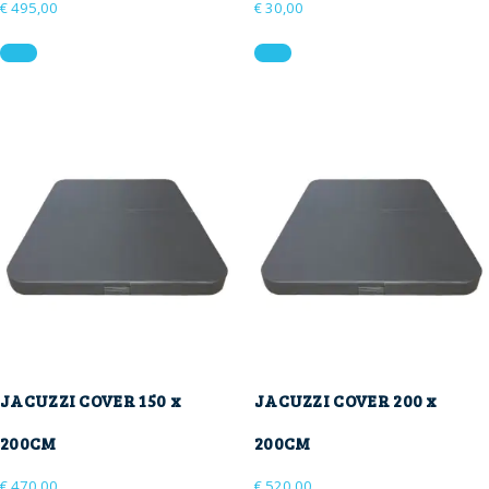
€
495,00
€
30,00
Dit
product
heeft
meerdere
variaties.
Deze
optie
kan
gekozen
worden
op
de
productpagina
JACUZZI COVER 150 x
JACUZZI COVER 200 x
200CM
200CM
€
470,00
€
520,00