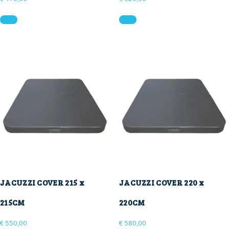
Dit
Dit
product
product
heeft
heeft
meerdere
meerdere
variaties.
variaties.
Deze
Deze
optie
optie
kan
kan
gekozen
gekozen
worden
worden
op
op
de
de
productpagina
productpagina
JACUZZI COVER 215 x
JACUZZI COVER 220 x
215CM
220CM
€
550,00
€
580,00