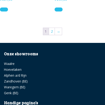
Dit
Dit
product
product
heeft
heeft
meerdere
meerdere
variaties.
variaties.
1
2
→
Deze
Deze
optie
optie
kan
kan
Onze showrooms
gekozen
gekozen
worden
worden
Waalre
op
op
Hoevelaken
de
de
Alphen a/d Rijn
productpagina
productpagina
Zandhoven (BE)
Waregem (BE)
Genk (BE)
Handige pagina’s