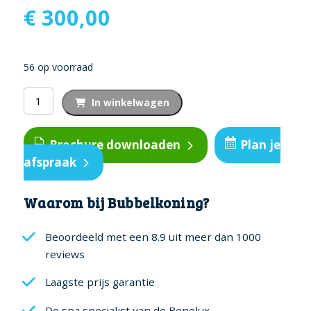
€
300,00
56 op voorraad
Luchtpomp
In winkelwagen
900
Watt
Brochure downloaden
Plan je
aantal
afspraak
Waarom bij Bubbelkoning?
Beoordeeld met een 8.9 uit meer dan 1000
reviews
Laagste prijs garantie
De spa specialist van de Benelux