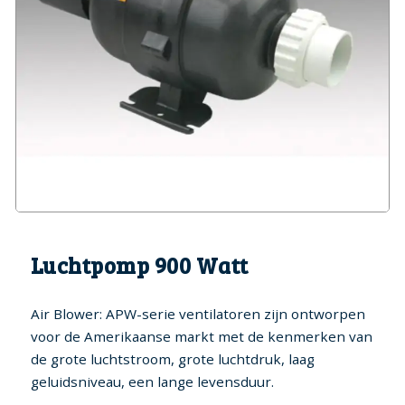
Genk (BE)
Hoofdkussens
Fox spa’s
Bekijk alle spa's
Een absolute hoogtepunt in
Zoek spa's op aantal
luxe
personen
Water Onderhoud
Bullfrog spa’s
Meer wellness, minder
Jets & Jetpak ™
energie
Legend Spa’s
Onderdelen
Iconische kracht, tijdloos
comfort
Vogue Spa’s
Luchtpomp 900 Watt
Wellness met een vleugje
fashion
Air Blower: APW-serie ventilatoren zijn ontworpen
Enjoy spa’s
voor de Amerikaanse markt met de kenmerken van
De meest voordelige in ons
de grote luchtstroom, grote luchtdruk, laag
assortiment
geluidsniveau, een lange levensduur.