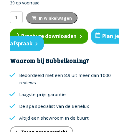
39 op voorraad
PureZone
In winkelwagen
Cassettes
3-
Brochure downloaden
Plan je
pack
afspraak
aantal
Waarom bij Bubbelkoning?
Beoordeeld met een 8.9 uit meer dan 1000
reviews
Laagste prijs garantie
De spa specialist van de Benelux
Altijd een showroom in de buurt
Terug naar overzicht