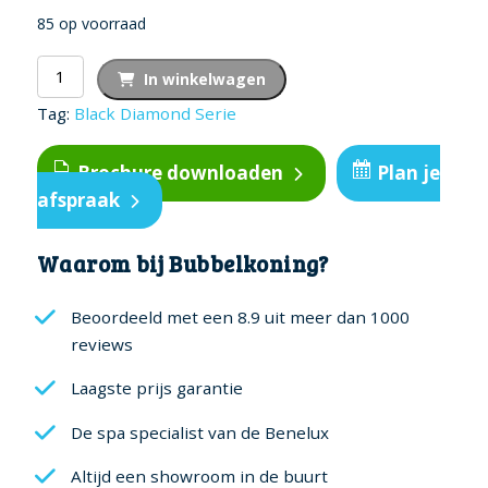
85 op voorraad
BDS
In winkelwagen
jet
Tag:
Black Diamond Serie
-
Air
Brochure downloaden
Plan je
aantal
afspraak
Waarom bij Bubbelkoning?
Beoordeeld met een 8.9 uit meer dan 1000
reviews
Laagste prijs garantie
De spa specialist van de Benelux
Altijd een showroom in de buurt