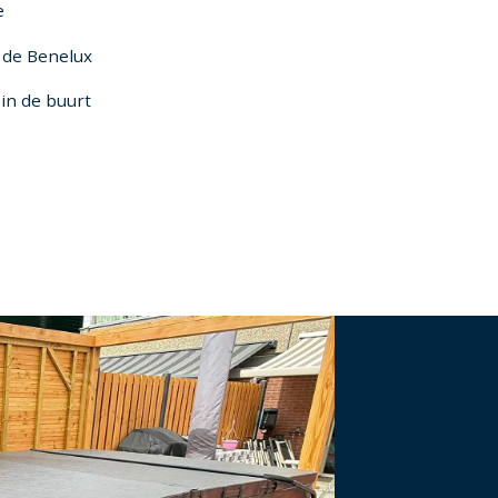
e
n de Benelux
in de buurt