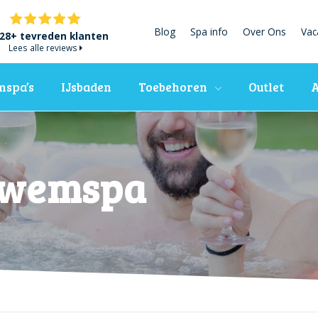
Blog
Spa info
Over Ons
Vac
28+ tevreden klanten
Lees alle reviews
spa’s
IJsbaden
Toebehoren
Outlet
A
Zwemspa