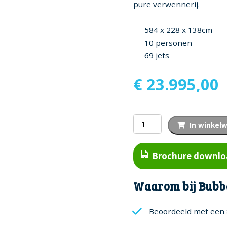
pure verwennerij.
584 x 228 x 138cm
10 personen
69 jets
€
23.995,00
Byron
In winkel
Bay
Zwemspa
Brochure downl
aantal
Waarom bij Bubb
Beoordeeld met een 