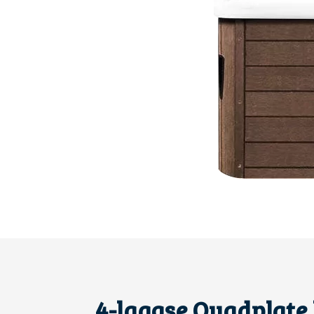
4-laagse Quadplate