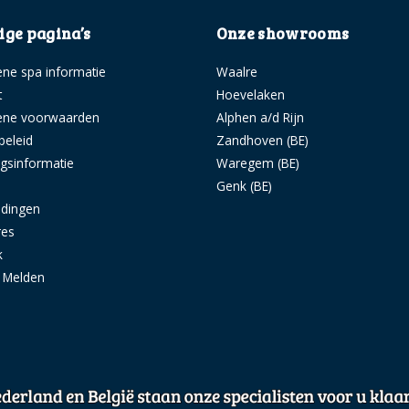
ge pagina’s
Onze showrooms
ne spa informatie
Waalre
t
Hoevelaken
ene voorwaarden
Alphen a/d Rijn
beleid
Zandhoven (BE)
ngsinformatie
Waregem (BE)
s
Genk (BE)
idingen
res
k
g Melden