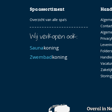
Spa assortiment
Handi
Overzicht van alle spa’s
Algeme
Contac
Algem
Privacy
Leveri
Sauna
koning
Folder
Zwembad
koning
Handle
Vacatu
Zakelij
Storin