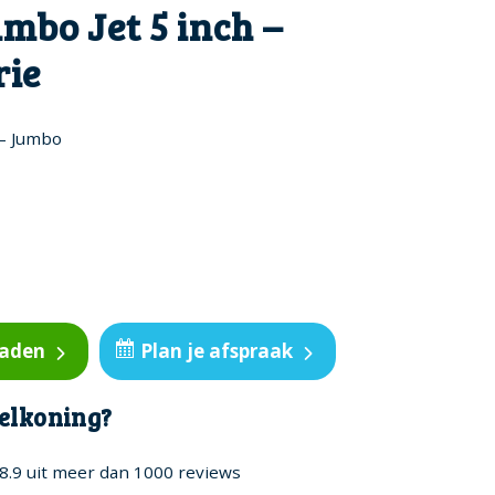
mbo Jet 5 inch –
rie
 – Jumbo
oaden
Plan je afspraak
elkoning?
8.9 uit meer dan 1000 reviews