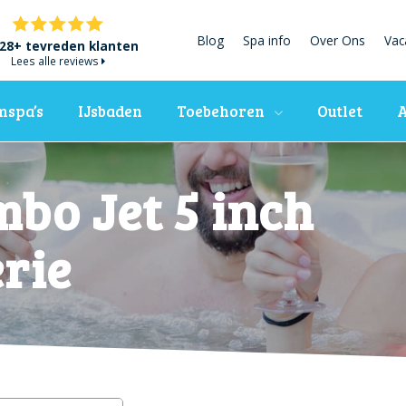
Blog
Spa info
Over Ons
Vac
28+ tevreden klanten
Lees alle reviews
spa’s
IJsbaden
Toebehoren
Outlet
A
bo Jet 5 inch
rie