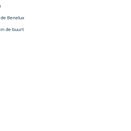
e
n de Benelux
in de buurt