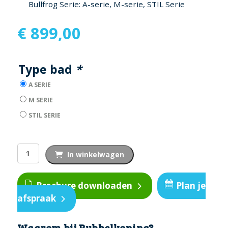
Bullfrog Serie: A-serie, M-serie, STIL Serie
€
899,00
Type bad
*
A SERIE
M SERIE
STIL SERIE
NeckEase
In winkelwagen
Jetpak
™
Brochure downloaden
Plan je
aantal
afspraak
Waarom bij Bubbelkoning?